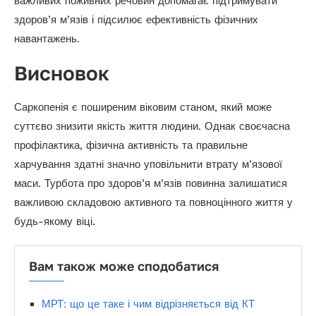
важливих поживних речовин допомагає підтримувати
здоров’я м’язів і підсилює ефективність фізичних
навантажень.
Висновок
Саркопенія є поширеним віковим станом, який може
суттєво знизити якість життя людини. Однак своєчасна
профілактика, фізична активність та правильне
харчування здатні значно уповільнити втрату м’язової
маси. Турбота про здоров’я м’язів повинна залишатися
важливою складовою активного та повноцінного життя у
будь-якому віці.
Вам також може сподобатися
МРТ: що це таке і чим відрізняється від КТ