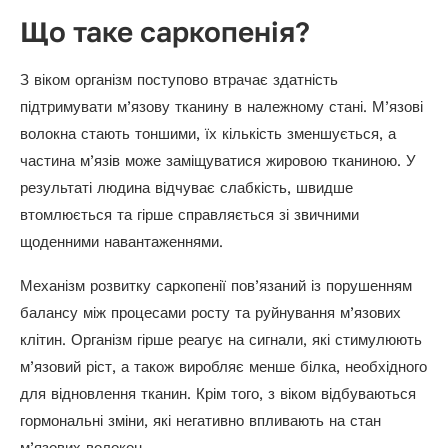
Що таке саркопенія?
З віком організм поступово втрачає здатність
підтримувати м’язову тканину в належному стані. М’язові
волокна стають тоншими, їх кількість зменшується, а
частина м’язів може заміщуватися жировою тканиною. У
результаті людина відчуває слабкість, швидше
втомлюється та гірше справляється зі звичними
щоденними навантаженнями.
Механізм розвитку саркопенії пов’язаний із порушенням
балансу між процесами росту та руйнування м’язових
клітин. Організм гірше реагує на сигнали, які стимулюють
м’язовий ріст, а також виробляє менше білка, необхідного
для відновлення тканин. Крім того, з віком відбуваються
гормональні зміни, які негативно впливають на стан