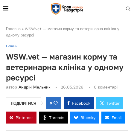
Головна
»
WSW.vet — магазин корму та ветеринарна клініка у
одному ресурсі
Новини
WSW.vet — магазин корму та
ветеринарна клініка у одному
ресурсі
автор
Андрій Мельник
26.05.2026
0 коментарі
0
Facebook
Twitter
ПОДІЛИТИСЯ
Pinterest
Threads
Bluesky
Email