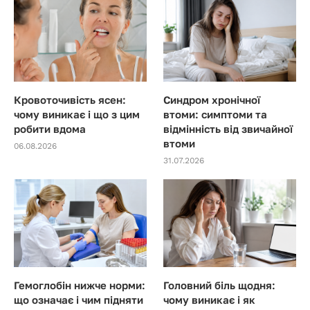
Кровоточивість ясен:
Синдром хронічної
чому виникає і що з цим
втоми: симптоми та
робити вдома
відмінність від звичайної
втоми
06.08.2026
31.07.2026
Гемоглобін нижче норми:
Головний біль щодня:
що означає і чим підняти
чому виникає і як