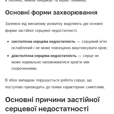
в легенях, нижніх кінцівках та інших тканинах.
Основні форми захворювання
Залежно від механізму розвитку виділяють дві основні
форми застійної серцевої недостатності:
систолічна серцева недостатність
— серцевий м’яз
ослаблений і не може повноцінно виштовхувати кров;
діастолічна серцева недостатність
— серце не
може нормально наповнюватися кров’ю між
скороченнями.
В обох випадках порушується робота серця, що
поступово призводить до появи характерних симптомів.
Основні причини застійної
серцевої недостатності