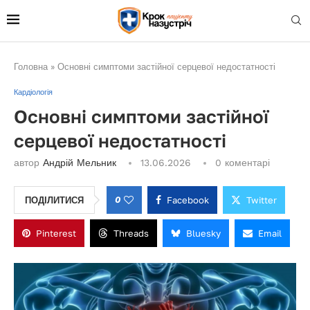
Головна
»
Основні симптоми застійної серцевої недостатності
Кардіологія
Основні симптоми застійної
серцевої недостатності
автор
Андрій Мельник
13.06.2026
0 коментарі
0
Facebook
Twitter
ПОДІЛИТИСЯ
Pinterest
Threads
Bluesky
Email