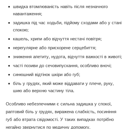
швидка втомлюваність навіть після незначного
навантаження;
задишка під час ходьби, підйому сходами або у стані
спокою;
кашель, хрипи або відчуття нестачі повітря;
нерегулярне або прискорене серцебиття;
зниження апетиту, нудота, відчуття важкості в животі;
часті позиви до сечовипускання, особливо вночі;
синюшний відтінок шкіри або губ;
біль у грудях, який може віддавати у плече, руку,
шию або верхню частину тіла.
Особливо небезпечними є сильна задишка у спокої,
раптовий біль у грудях, виражена слабкість, посиніння
губ або втрата свідомості. У таких випадках потрібно
негайно звернутися по медичну допомогу.