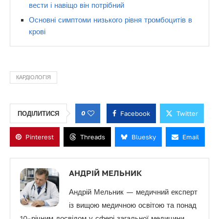
вести і навіщо він потрібний
Основні симптоми низького рівня тромбоцитів в
крові
КАРДІОЛОГІЯ
0
Facebook
Twitter
ПОДІЛИТИСЯ
Pinterest
Threads
Bluesky
Email
АНДРІЙ МЕЛЬНИК
Андрій Мельник — медичний експерт
із вищою медичною освітою та понад
10-річним досвідом у сфері загальної медицини,