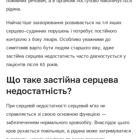
поживних речовин, а в організмі поступово накопичується
рідина.
Найчастіше захворювання розвивається на тлі інших
серцево-судинних порушень і потребує постійного
контролю з боку лікаря. Особливо уважними до
симптомів варто бути людям старшого віку, адже
застійна серцева недостатність часто діагностується у
пацієнтів після 65 років.
Що таке застійна серцева
недостатність?
При серцевій недостатності серцевий м’яз не
справляється зі своєю основною функцією —
забезпеченням нормального кровообігу. Внаслідок цього
кров рухається повільніше, а рідина може затримуватися