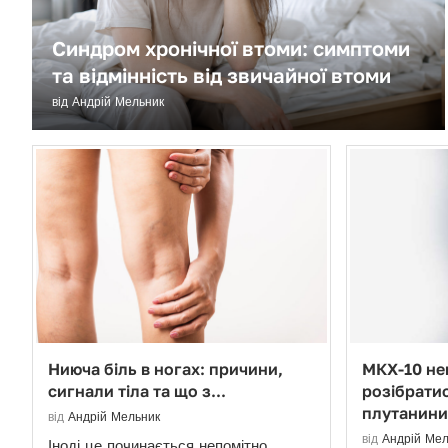
Синдром хронічної втоми: симптоми
та відмінність від звичайної втоми
від
Андрій Мельник
Ниюча біль в ногах: причини,
МКХ-10 нев
сигнали тіла та що з...
розібратис
плутанини
від
Андрій Мельник
від
Андрій Мел
Іноді це починається непомітно.