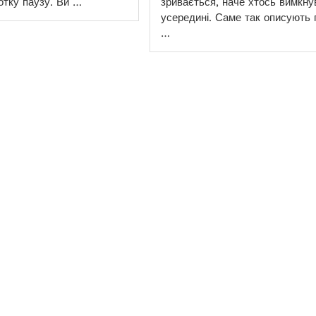
отку паузу. Ви …
зривається, наче хтось вимкну
усередині. Саме так описують 
…
Как смешивать вкусы