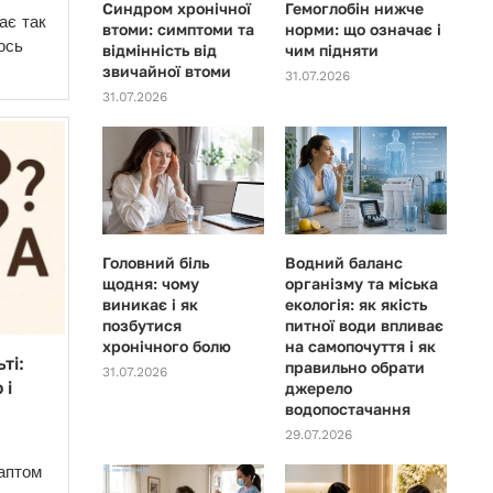
Синдром хронічної
Гемоглобін нижче
ає так
втоми: симптоми та
норми: що означає і
ось
відмінність від
чим підняти
звичайної втоми
31.07.2026
31.07.2026
Головний біль
Водний баланс
щодня: чому
організму та міська
виникає і як
екологія: як якість
позбутися
питної води впливає
хронічного болю
на самопочуття і як
ті:
правильно обрати
31.07.2026
 і
джерело
водопостачання
29.07.2026
аптом