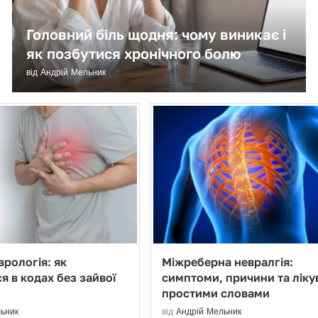
Головний біль щодня: чому виникає і
як позбутися хронічного болю
від
Андрій Мельник
рологія: як
Міжреберна невралгія:
я в кодах без зайвої
симптоми, причини та ліку
простими словами
ьник
від
Андрій Мельник