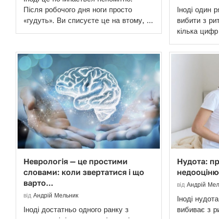
Після робочого дня ноги просто
Іноді один р
«гудуть». Ви списуєте це на втому, …
вибити з рит
кілька циф
Неврологія — це простими
Нудота: пр
словами: коли звертатися і що
недооцін
варто...
від
Андрій Мел
від
Андрій Мельник
Іноді нудот
Іноді достатньо одного ранку з
вибиває з ри