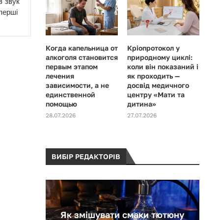
в звук
перші
Когда капельница от
Кріопротокол у
алкоголя становится
природному циклі:
первым этапом
коли він показаний і
лечения
як проходить —
зависимости, а не
досвід медичного
единственной
центру «Мати та
помощью
дитина»
28.07.2026
27.07.2026
ВИБІР РЕДАКТОРІВ
 табака
Як змішувати смаки тютюну