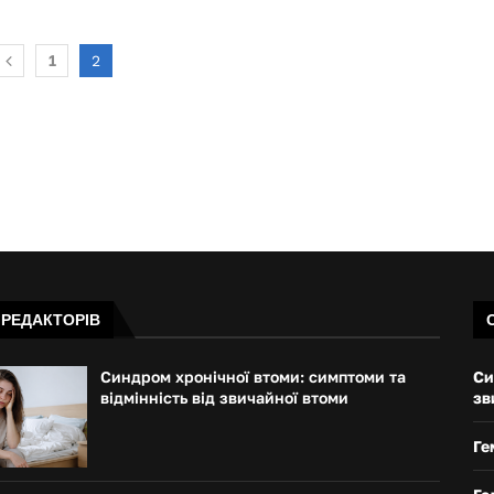
для кальяна: баз
сочетания...
1
2
26.03.2022
 РЕДАКТОРІВ
Синдром хронічної втоми: симптоми та
Си
відмінність від звичайної втоми
зв
Ге