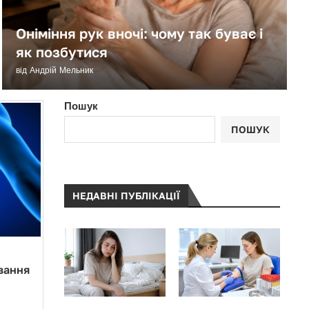
Оніміння рук вночі: чому так буває і
як позбутися
від
Андрій Мельник
Пошук
ПОШУК
НЕДАВНІ ПУБЛІКАЦІЇ
вання