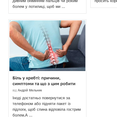
дивним онімінням пальців чи різким
просить кор
болем у потилиці, щоб ми …
Біль у хребті: причини,
симптоми та що з цим робити
від
Андрій Мельник
Іноді достатньо повернутися за
телефоном або підняти пакет із
підлоги, щоб спина відповіла гострим
болем.А …