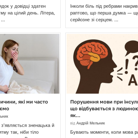
ядок у довідці здатен
Інколи біль під ребрами накрив
му на цілий день. Літера,
раптово, що перша думка — щ
р …
серйозне зі серцем. …
ичини, які ми часто
Порушення мови при інсуль
юємо
що відбувається з людиною
як...
ьник
від
Андрій Мельник
а з’являється зненацька й
тму так, ніби тіло
Бувають моменти, коли мова р