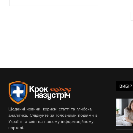
ВИБІР
Щоденні новини, корисні статті та глибока
аналітика. Слідкуйте за головними подіями в
Україні та світі на нашому інформаційному
порталі.