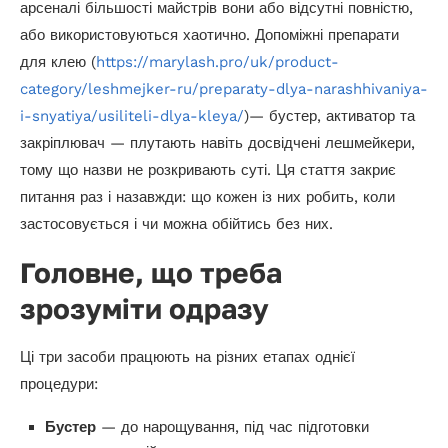
арсеналі більшості майстрів вони або відсутні повністю,
або використовуються хаотично. Допоміжні препарати
для клею (
https://marylash.pro/uk/product-
category/leshmejker-ru/preparaty-dlya-narashhivaniya-
i-snyatiya/usiliteli-dlya-kleya/
)— бустер, активатор та
закріплювач — плутають навіть досвідчені лешмейкери,
тому що назви не розкривають суті. Ця стаття закриє
питання раз і назавжди: що кожен із них робить, коли
застосовується і чи можна обійтись без них.
Головне, що треба
зрозуміти одразу
Ці три засоби працюють на різних етапах однієї
процедури:
Бустер
— до нарощування, під час підготовки