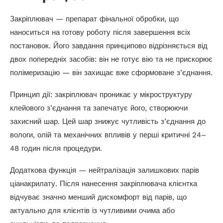
Закріплювач — препарат фінальної обробки, що
наноситься на готову роботу після завершення всіх
постановок. Його завдання принципово відрізняється від
двох попередніх засобів: він не готує вію та не прискорює
полімеризацію — він захищає вже сформоване з’єднання.
Принцип дії: закріплювач проникає у мікроструктуру
клейового з’єднання та запечатує його, створюючи
захисний шар. Цей шар знижує чутливість з’єднання до
вологи, олій та механічних впливів у перші критичні 24–
48 годин після процедури.
Додаткова функція — нейтралізація залишкових парів
ціанакрилату. Після нанесення закріплювача клієнтка
відчуває значно менший дискомфорт від парів, що
актуально для клієнтів із чутливими очима або