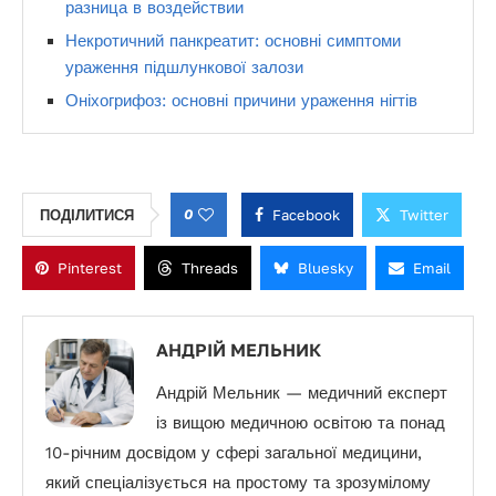
разница в воздействии
Некротичний панкреатит: основні симптоми
ураження підшлункової залози
Оніхогрифоз: основні причини ураження нігтів
0
Facebook
Twitter
ПОДІЛИТИСЯ
Pinterest
Threads
Bluesky
Email
АНДРІЙ МЕЛЬНИК
Андрій Мельник — медичний експерт
із вищою медичною освітою та понад
10-річним досвідом у сфері загальної медицини,
який спеціалізується на простому та зрозумілому