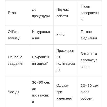
Після
До
Під час
Етап
завершенн
процедури
роботи
я
Об’єкт
Натуральн
Готове
Клей
впливу
а вія
з’єднання
Прискорен
Захист та
Основне
Покращен
ня
запечатув
завдання
ня адгезії
полімериза
ання
ції
30–60 сек
Одразу
30–60 сек
до
Час дії
при
після
постановк
нанесенні
роботи
и