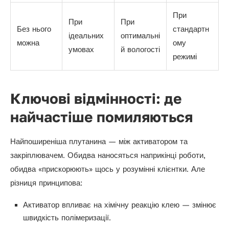
При
При
При
Без нього
стандартн
ідеальних
оптимальні
можна
ому
умовах
й вологості
режимі
Ключові відмінності: де
найчастіше помиляються
Найпоширеніша плутанина — між активатором та
закріплювачем. Обидва наносяться наприкінці роботи,
обидва «прискорюють» щось у розумінні клієнтки. Але
різниця принципова:
Активатор впливає на хімічну реакцію клею — змінює
швидкість полімеризації.