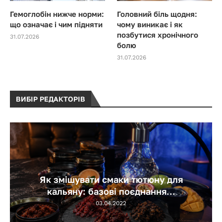
Гемоглобін нижче норми:
Головний біль щодня:
що означає і чим підняти
чому виникає і як
позбутися хронічного
31.07.2026
болю
31.07.2026
ВИБІР РЕДАКТОРІВ
Як змішувати смаки тютюну для
кальяну: базові поєднання...
03.04.2022