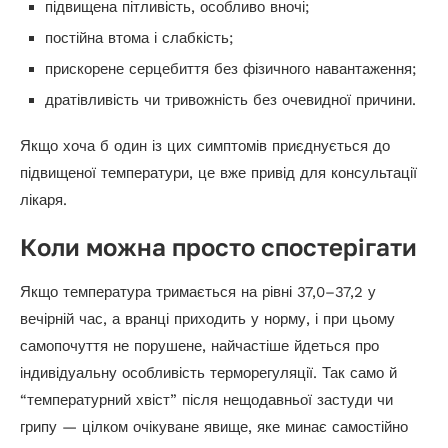
підвищена пітливість, особливо вночі;
постійна втома і слабкість;
прискорене серцебиття без фізичного навантаження;
дратівливість чи тривожність без очевидної причини.
Якщо хоча б один із цих симптомів приєднується до
підвищеної температури, це вже привід для консультації
лікаря.
Коли можна просто спостерігати
Якщо температура тримається на рівні 37,0–37,2 у
вечірній час, а вранці приходить у норму, і при цьому
самопочуття не порушене, найчастіше йдеться про
індивідуальну особливість терморегуляції. Так само й
“температурний хвіст” після нещодавньої застуди чи
грипу — цілком очікуване явище, яке минає самостійно