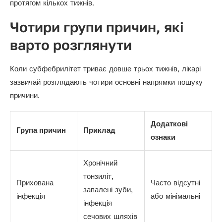
протягом кількох тижнів.
Чотири групи причин, які
варто розглянути
Коли субфебрилітет триває довше трьох тижнів, лікарі
зазвичай розглядають чотири основні напрямки пошуку
причини.
Додаткові
Група причин
Приклад
ознаки
Хронічний
тонзиліт,
Прихована
Часто відсутні
запалені зуби,
інфекція
або мінімальні
інфекція
сечових шляхів