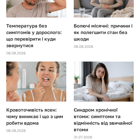
Температура без
Болючі місячні: причини і
симптомів у дорослого:
як полегшити стан без
що перевірити і куди
шкоди
звернутися
06.08.2026
06.08.2026
Кровоточивість ясен:
Синдром хронічної
чому виникає і що з цим
втоми: симптоми та
робити вдома
відмінність від звичайної
втоми
06.08.2026
31.07.2026