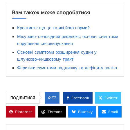
Вам також може сподобатися
Креатинін: що це та які його норми?
Міхурово-сечовідний рефлюкс: основні симптоми
порушення сечовипускання
Основні симптоми розширення судин у
шлунково-кишковому тракті
Феритин: симптоми надлишку та дефіциту заліза
0
Facebook
Twitter
ПОДІЛИТИСЯ
Pinterest
Threads
Bluesky
Email