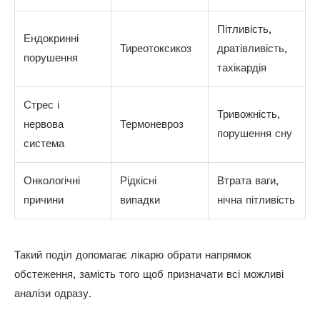
Пітливість,
Ендокринні
Тиреотоксикоз
дратівливість,
порушення
тахікардія
Стрес і
Тривожність,
нервова
Термоневроз
порушення сну
система
Онкологічні
Рідкісні
Втрата ваги,
причини
випадки
нічна пітливість
Такий поділ допомагає лікарю обрати напрямок
обстеження, замість того щоб призначати всі можливі
аналізи одразу.